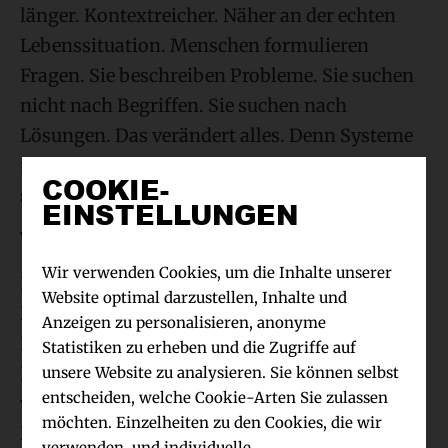
länger. Kontextreicher. Näher an der echten
Lebenssituation. Menschen formulieren
Fragen. Sie beschreiben Probleme. Sie suchen
nicht nach Begriffen. Sie suchen nach
Lösungen. Das verändert alles. Denn Systeme
müssen diese Anfragen anders verstehen. Und
COOKIE-
sie müssen anders antworten.
EINSTELLUNGEN
Von Keywords zu Bedeutung
Wir verwenden Cookies, um die Inhalte unserer
Das klassische SEO-Modell basiert auf
Website optimal darzustellen, Inhalte und
Keywords. Ein klar definierter Suchbegriff.
Anzeigen zu personalisieren, anonyme
Eine klare Zuordnung. Eine klare Optimierung.
Statistiken zu erheben und die Zugriffe auf
Dieses Modell funktioniert weiterhin. Aber es
unsere Website zu analysieren. Sie können selbst
entscheiden, welche Cookie-Arten Sie zulassen
verliert an Relevanz. In einer Welt, in der
möchten. Einzelheiten zu den Cookies, die wir
Nutzer sprechen und nicht mehr tippen,
verwenden, und individuelle