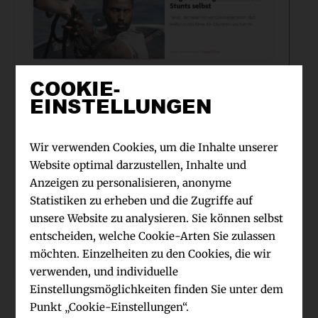
COOKIE-
EINSTELLUNGEN
Wir verwenden Cookies, um die Inhalte unserer
Website optimal darzustellen, Inhalte und
Anzeigen zu personalisieren, anonyme
Statistiken zu erheben und die Zugriffe auf
unsere Website zu analysieren. Sie können selbst
entscheiden, welche Cookie-Arten Sie zulassen
möchten. Einzelheiten zu den Cookies, die wir
TURN ON, das Technik-Magazin von SATURN, wird von Content Fleet
konzepiert und produziert ©Screenshot turn-on.de 2020
verwenden, und individuelle
Einstellungsmöglichkeiten finden Sie unter dem
Punkt „Cookie-Einstellungen“.